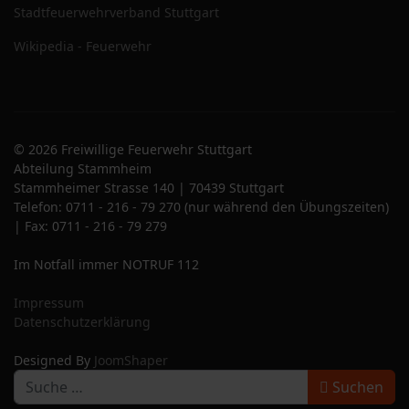
Stadtfeuerwehrverband Stuttgart
Wikipedia - Feuerwehr
© 2026 Freiwillige Feuerwehr Stuttgart
Abteilung Stammheim
Stammheimer Strasse 140 | 70439 Stuttgart
Telefon: 0711 - 216 - 79 270 (nur während den Übungszeiten)
| Fax: 0711 - 216 - 79 279
Im Notfall immer NOTRUF 112
Impressum
Datenschutzerklärung
Designed By
JoomShaper
S
Suchen