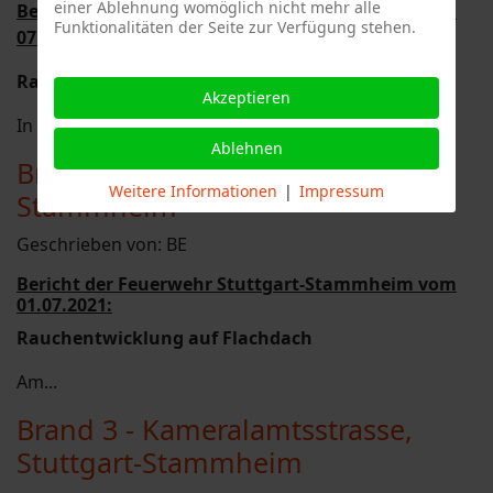
einer Ablehnung womöglich nicht mehr alle
Bericht der Feuerwehr Stuttgart-Stammheim vom
Funktionalitäten der Seite zur Verfügung stehen.
07.07.2021:
Rauchentwicklung aus Betriebsgelände
Akzeptieren
In der...
Ablehnen
Brand 3 - Tuchbleiche, Stuttgart-
Weitere Informationen
|
Impressum
Stammheim
Geschrieben von:
BE
Bericht der Feuerwehr Stuttgart-Stammheim vom
01.07.2021:
Rauchentwicklung auf Flachdach
Am...
Brand 3 - Kameralamtsstrasse,
Stuttgart-Stammheim