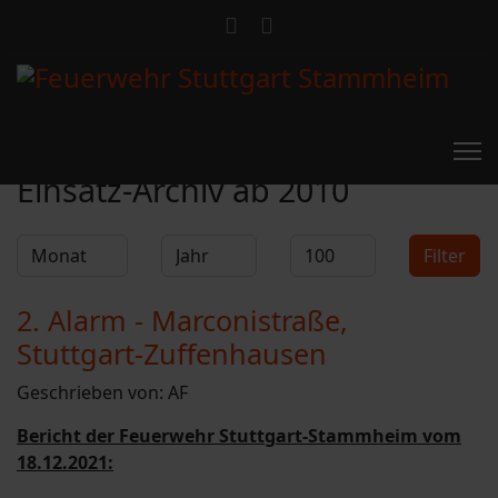
Feuerwehr Stammheim
Einsatz-Archiv ab 2010
Filter
Monat
Jahr
Anzeige #
Filter
2. Alarm - Marconistraße,
Stuttgart-Zuffenhausen
Geschrieben von:
AF
Bericht der Feuerwehr Stuttgart-Stammheim vom
18.12.2021: