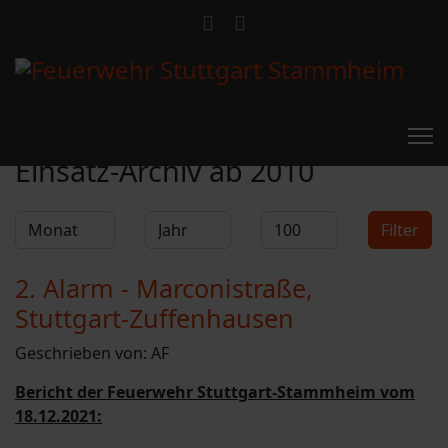
Feuerwehr Stammheim
Einsatz-Archiv ab 2010
Filter
Monat
Jahr
Anzeige #
Filter
2. Alarm - Marconistraße,
Stuttgart-Zuffenhausen
Geschrieben von:
AF
Bericht der Feuerwehr Stuttgart-Stammheim vom
18.12.2021: