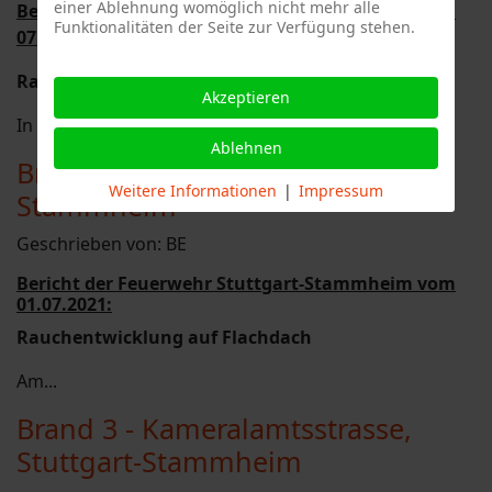
einer Ablehnung womöglich nicht mehr alle
Bericht der Feuerwehr Stuttgart-Stammheim vom
Funktionalitäten der Seite zur Verfügung stehen.
07.07.2021:
Rauchentwicklung aus Betriebsgelände
Akzeptieren
In der...
Ablehnen
Brand 3 - Tuchbleiche, Stuttgart-
Weitere Informationen
|
Impressum
Stammheim
Geschrieben von:
BE
Bericht der Feuerwehr Stuttgart-Stammheim vom
01.07.2021:
Rauchentwicklung auf Flachdach
Am...
Brand 3 - Kameralamtsstrasse,
Stuttgart-Stammheim