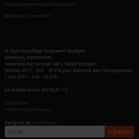
Stadtfeuerwehrverband Stuttgart
Wikipedia - Feuerwehr
© 2026 Freiwillige Feuerwehr Stuttgart
Abteilung Stammheim
Stammheimer Strasse 140 | 70439 Stuttgart
Telefon: 0711 - 216 - 79 270 (nur während den Übungszeiten)
| Fax: 0711 - 216 - 79 279
Im Notfall immer NOTRUF 112
Impressum
Datenschutzerklärung
Designed By
JoomShaper
S
Suchen