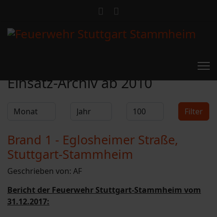
Feuerwehr Stammheim
Einsatz-Archiv ab 2010
Filter
Monat
Jahr
Anzeige #
Filter
Brand 1 - Eglosheimer Straße,
Stuttgart-Stammheim
Geschrieben von:
AF
Bericht der Feuerwehr Stuttgart-Stammheim vom
31.12.2017: