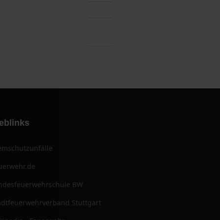
eblinks
emschutzunfälle
uerwehr.de
ndesfeuerwehrschule BW
adtfeuerwehrverband Stuttgart