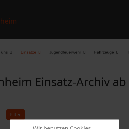
 uns
Einsätze
Jugendfeuerwehr
Fahrzeuge
T
heim Einsatz-Archiv ab
Filter
Wir benutzen Cookies