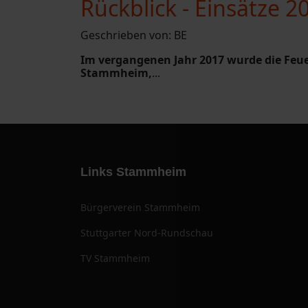
Rückblick - Einsätze 2
Geschrieben von:
BE
Im vergangenen Jahr 2017 wurde die Feu
Stammheim,
...
Links Stammheim
Bürgerverein Stammheim
Stuttgarter Nord-Rundschau
TV Stammheim