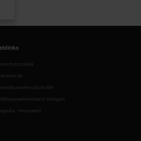
eblinks
emschutzunfälle
uerwehr.de
ndesfeuerwehrschule BW
adtfeuerwehrverband Stuttgart
kipedia - Feuerwehr