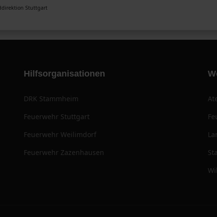
direktion Stuttgart
Hilfsorganisationen
W
DRK Stammheim
At
Feuerwehr Stuttgart
Fe
Feuerwehr Weilimdorf
La
Feuerwehr Zazenhausen
St
Wi