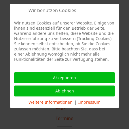
Berufsfeuerwehr Stuttgart - Feuerwache 4
Wir benutzen Cookies
Wir nutzen Cookies auf unserer Website. Einige von
ihnen sind essenziell für den Betrieb der Seite,
während andere uns helfen, diese Website und die
Nutzererfahrung zu verbessern (Tracking Cookies).
Sie können selbst entscheiden, ob Sie die Cookies
Quelle Fotos:
zulassen möchten. Bitte beachten Sie, dass bei
einer Ablehnung womöglich nicht mehr alle
Freiwillige Feuerwehr Stuttgart Abteilung Stammheim, Branddirektion
Funktionalitäten der Seite zur Verfügung stehen.
Stuttgart
Akzeptieren
Ablehnen
Weitere Informationen
|
Impressum
Termine