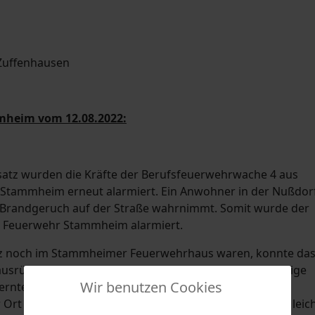
mheim vom 12.08.2022:
nsatz wurden die Kräfte der Berufsfeuerwehrwache 4 aus
r Stammheim erneut alarmiert. Ein Anwohner in der Nußdor
r Brandgeruch auf der Straße wahrnimmt. Somit wurde der
ge Feuerwehr Stammheim alarmiert.
atz noch im Stammheimer Feuerwehrhaus waren, konnte da
usrücken und erreichte nach kurzer Fahrt die nur wenige
Wir benutzen Cookies
rnte Einsatzstelle. Der Stammheimer Gruppenführer
 Ort anwesenden Polizei die Umgebung. Es konnte ein leic