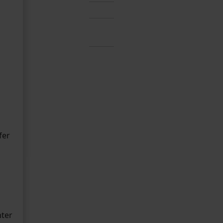
fer
s
hter