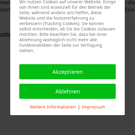
Wir nutzen Cookies auf unserer Website. Einige
mmen mit den Führungskräften von der Wache 4 wurden die
von ihnen sind essenziell für den Betrieb der
ert. Da nichts festgestellt werden konnte, wurde der Eins
Seite, während andere uns helfen, diese
Website und die Nutzererfahrung zu
verbessern (Tracking Cookies). Sie können
selbst entscheiden, ob Sie die Cookies zulassen
tuttgart
möchten. Bitte beachten Sie, dass bei einer
Ablehnung womöglich nicht mehr alle
Funktionalitäten der Seite zur Verfügung
stehen.
Akzeptieren
Ablehnen
Weitere Informationen
|
Impressum