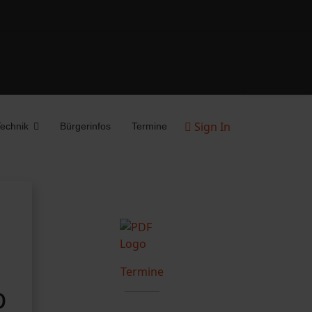
Sign In
echnik
Bürgerinfos
Termine
Termine
b