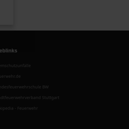
eblinks
emschutzunfälle
uerwehr.de
ndesfeuerwehrschule BW
adtfeuerwehrverband Stuttgart
kipedia - Feuerwehr