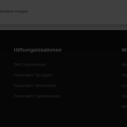
direktion Stuttgart
Hilfsorganisationen
W
DRK Stammheim
At
Feuerwehr Stuttgart
Fe
Feuerwehr Weilimdorf
La
Feuerwehr Zazenhausen
St
Wi