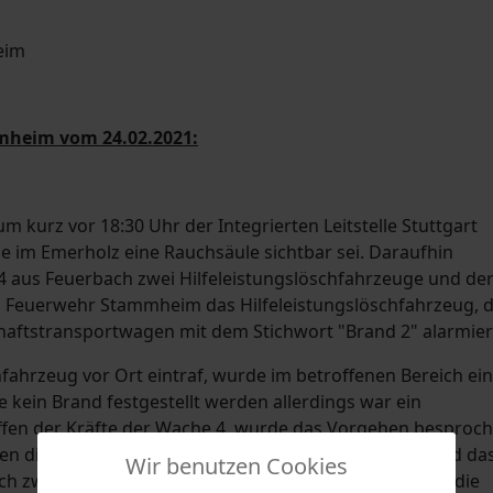
mheim vom 24.02.2021:
kurz vor 18:30 Uhr der Integrierten Leitstelle Stuttgart
e im Emerholz eine Rauchsäule sichtbar sei. Daraufhin
aus Feuerbach zwei Hilfeleistungslöschfahrzeuge und de
en Feuerwehr Stammheim das Hilfeleistungslöschfahrzeug, 
ftstransportwagen mit dem Stichwort "Brand 2" alarmier
fahrzeug vor Ort eintraf, wurde im betroffenen Bereich ei
 kein Brand festgestellt werden allerdings war ein
fen der Kräfte der Wache 4, wurde das Vorgehen besproc
en die das Stammheimer HLF, das Stammheimer LF und da
Wir benutzen Cookies
ch zwischen der Solitudeallee, dem Emerholzweg, und die