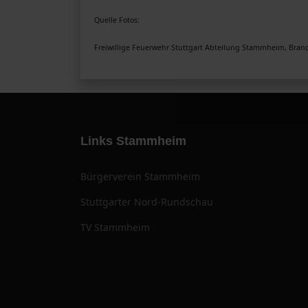
Quelle Fotos:
Freiwillige Feuerwehr Stuttgart Abteilung Stammheim, Brand
Links Stammheim
Bürgerverein Stammheim
Stuttgarter Nord-Rundschau
TV Stammheim