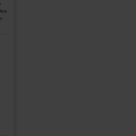
e
"Am
er