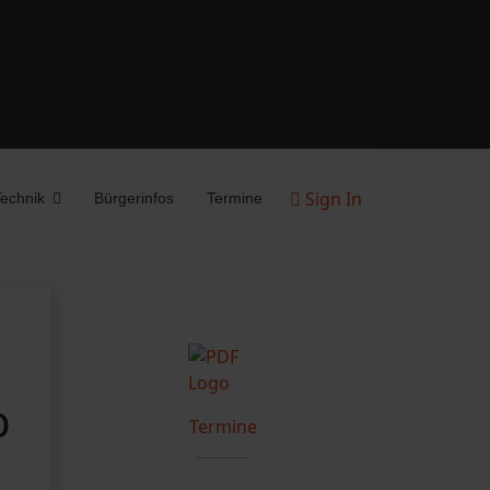
Sign In
echnik
Bürgerinfos
Termine
b
Termine