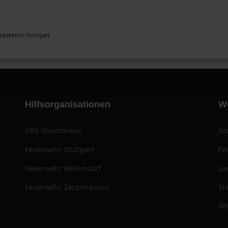
direktion Stuttgart
Hilfsorganisationen
W
DRK Stammheim
At
Feuerwehr Stuttgart
Fe
Feuerwehr Weilimdorf
La
Feuerwehr Zazenhausen
St
Wi