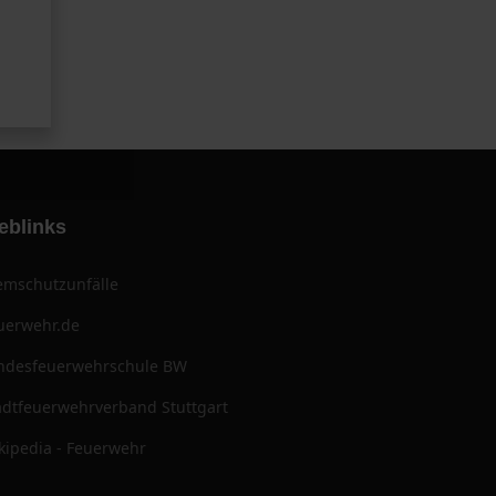
eblinks
emschutzunfälle
uerwehr.de
ndesfeuerwehrschule BW
adtfeuerwehrverband Stuttgart
kipedia - Feuerwehr