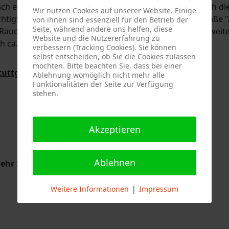
ach etwas mehr als einer Stunde konnte dann schließlich di
Wir nutzen Cookies auf unserer Website. Einige
sichtigtes Gartenfeuer am Emerholzweg in Höhe der Straße 
von ihnen sind essenziell für den Betrieb der
Seite, während andere uns helfen, diese
auchentwicklung. Somit musste die Feuerwehr nicht weit
Website und die Nutzererfahrung zu
h ca. 1,25 h wieder beenden.
verbessern (Tracking Cookies). Sie können
selbst entscheiden, ob Sie die Cookies zulassen
möchten. Bitte beachten Sie, dass bei einer
tuttgart
Ablehnung womöglich nicht mehr alle
Funktionalitäten der Seite zur Verfügung
stehen.
Akzeptieren
Ablehnen
ehr Stuttgart
Weitere Informationen
|
Impressum