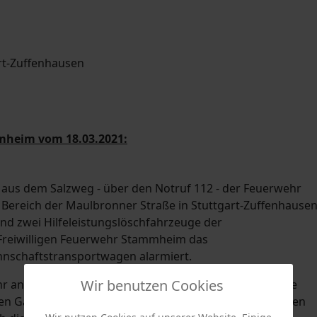
mheim vom 18.03.2021:
 aus dem Salzweg - über den Notruf 112 - der Feuerwehr
Bereich der Maulbronner Straße in Stuttgart-Zuffenhausen
d zwei Hilfeleistungslöschfahrzeuge der
Freiwilligen Feuerwehr Stammheim das
nnschaftstransportwagen alarmiert.
Wir benutzen Cookies
hr an der Einsatzstelle eingetroffen waren, konnte keine
en Gartenanlagen festgestellt werden. Nach einer kurzen