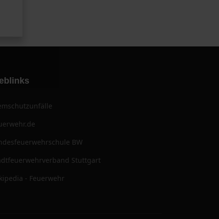
eblinks
emschutzunfälle
uerwehr.de
ndesfeuerwehrschule BW
adtfeuerwehrverband Stuttgart
kipedia - Feuerwehr