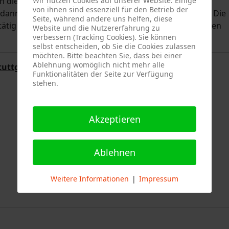
Wir nutzen Cookies auf unserer Website. Einige
ch die Feuerwehrkräfte auf, um das nähere Umfeld zu
von ihnen sind essenziell für den Betrieb der
dann ein "Grillfeuer" als Ursache ausgemacht werden. Die
Seite, während andere uns helfen, diese
tätig werden und konnte den Einsatz nach ca. 25 Minuten
Website und die Nutzererfahrung zu
verbessern (Tracking Cookies). Sie können
selbst entscheiden, ob Sie die Cookies zulassen
möchten. Bitte beachten Sie, dass bei einer
Ablehnung womöglich nicht mehr alle
tuttgart
Funktionalitäten der Seite zur Verfügung
stehen.
Akzeptieren
Ablehnen
Weitere Informationen
|
Impressum