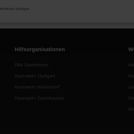
direktion Stuttgart
Hilfsorganisationen
W
DRK Stammheim
At
Feuerwehr Stuttgart
Fe
Feuerwehr Weilimdorf
La
Feuerwehr Zazenhausen
St
Wi