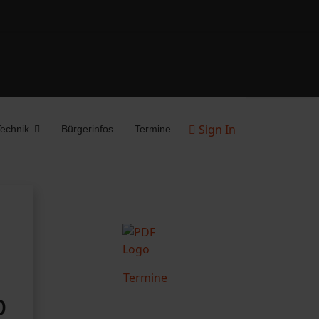
Sign In
echnik
Bürgerinfos
Termine
Termine
b