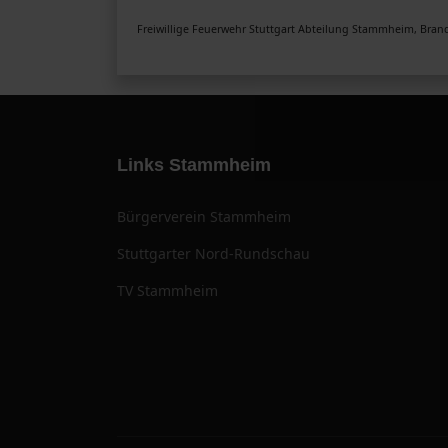
Freiwillige Feuerwehr Stuttgart Abteilung Stammheim, Brand
Links Stammheim
Bürgerverein Stammheim
Stuttgarter Nord-Rundschau
TV Stammheim