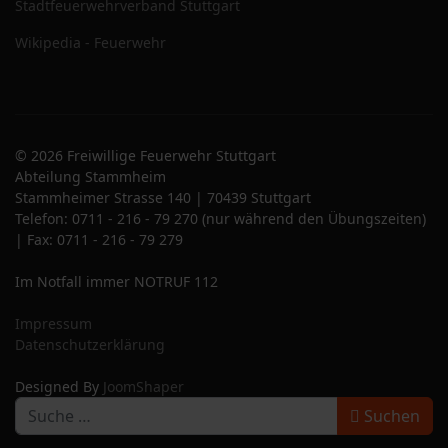
Stadtfeuerwehrverband Stuttgart
Wikipedia - Feuerwehr
© 2026 Freiwillige Feuerwehr Stuttgart
Abteilung Stammheim
Stammheimer Strasse 140 | 70439 Stuttgart
Telefon: 0711 - 216 - 79 270 (nur während den Übungszeiten)
| Fax: 0711 - 216 - 79 279
Im Notfall immer NOTRUF 112
Impressum
Datenschutzerklärung
Designed By
JoomShaper
S
Suchen