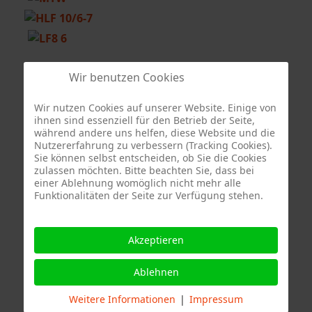
Hilfeleistungslöschzug
Berufsfeuerwehr
Wir benutzen Cookies
Stuttgart
Wir nutzen Cookies auf unserer Website. Einige von
ihnen sind essenziell für den Betrieb der Seite,
während andere uns helfen, diese Website und die
Nutzererfahrung zu verbessern (Tracking Cookies).
Sie können selbst entscheiden, ob Sie die Cookies
zulassen möchten. Bitte beachten Sie, dass bei
einer Ablehnung womöglich nicht mehr alle
Funktionalitäten der Seite zur Verfügung stehen.
Quelle Fotos:
Freiwillige Feuerwehr Stuttgart Abteilung Stammheim, Branddirektion
Akzeptieren
Stuttgart
Ablehnen
Weitere Informationen
|
Impressum