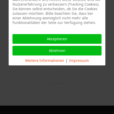
Nutzererfahrung zu verbessern (Tracking Cookies).
Sie können selbst entscheiden, ob Sie die Cookies
zulassen möchten. Bitte beachten Sie, dass bei
einer Ablehnung womöglich nicht mehr alle
Funktionalitäten der Seite zur Verfügung stehen.
Akzeptieren
Termine
Ablehnen
Weitere Informationen
|
Impressum