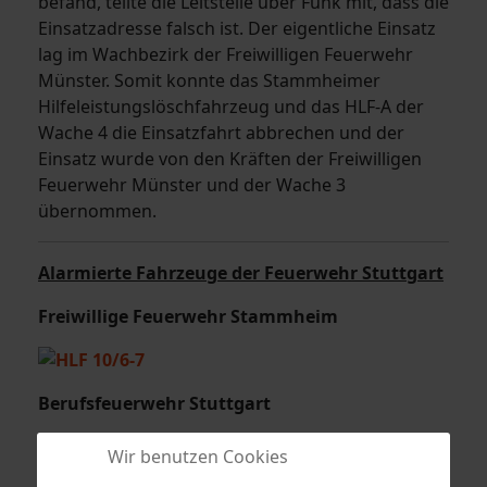
befand, teilte die Leitstelle über Funk mit, dass die
Einsatzadresse falsch ist. Der eigentliche Einsatz
lag im Wachbezirk der Freiwilligen Feuerwehr
Münster. Somit konnte das Stammheimer
Hilfeleistungslöschfahrzeug und das HLF-A der
Wache 4 die Einsatzfahrt abbrechen und der
Einsatz wurde von den Kräften der Freiwilligen
Feuerwehr Münster und der Wache 3
übernommen.
Alarmierte Fahrzeuge der Feuerwehr Stuttgart
Freiwillige Feuerwehr Stammheim
Berufsfeuerwehr Stuttgart
Wir benutzen Cookies