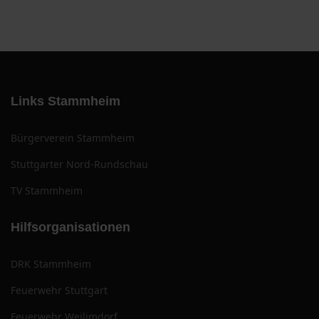
Links Stammheim
Bürgerverein Stammheim
Stuttgarter Nord-Rundschau
TV Stammheim
Hilfsorganisationen
DRK Stammheim
Feuerwehr Stuttgart
Feuerwehr Weilimdorf