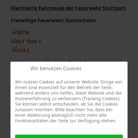
Alarmierte Fahrzeuge der Feuerwehr Stuttgart
Freiwillige Feuerwehr Stammheim
Hilfeleistungslöschzug
Berufsfeuerwehr
Wir benutzen Cookies
Stuttgart
Wir nutzen Cookies auf unserer Website. Einige von
ihnen sind essenziell für den Betrieb der Seite,
während andere uns helfen, diese Website und die
Nutzererfahrung zu verbessern (Tracking Cookies).
Sie können selbst entscheiden, ob Sie die Cookies
zulassen möchten. Bitte beachten Sie, dass bei
einer Ablehnung womöglich nicht mehr alle
Funktionalitäten der Seite zur Verfügung stehen.
Sonderfahrzeug Berufsfeuerwehr Stuttgart