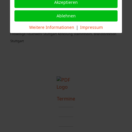
Akzeptieren
Ablehnen
Quelle Fotos:
Weitere Informationen
|
Impressum
Freiwillige Feuerwehr Stuttgart Abteilung Stammheim, Branddirektion
Stuttgart
Termine