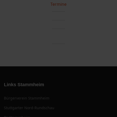
Termine
Links Stammheim
Bürgerverein Stammheim
Stuttgarter Nord-Rundschau