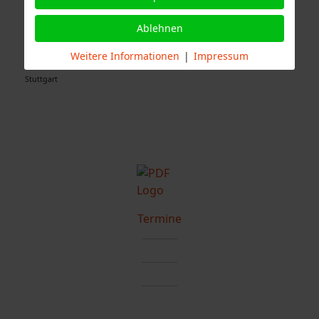
Ablehnen
Quelle Fotos:
Weitere Informationen
|
Impressum
Freiwillige Feuerwehr Stuttgart Abteilung Stammheim, Branddirektion
Stuttgart
Termine