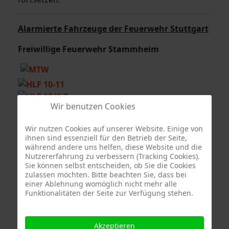
Alarmierte Fahrzeuge der Feuerwehr Stuttgart
Freiwillige Feuerwehr Stammheim
Wir benutzen Cookies
Berufsfeuerwehr Stuttgart - Feuerwache 4
Wir nutzen Cookies auf unserer Website. Einige von
ihnen sind essenziell für den Betrieb der Seite,
während andere uns helfen, diese Website und die
Nutzererfahrung zu verbessern (Tracking Cookies).
Sie können selbst entscheiden, ob Sie die Cookies
zulassen möchten. Bitte beachten Sie, dass bei
einer Ablehnung womöglich nicht mehr alle
Funktionalitäten der Seite zur Verfügung stehen.
Sonderfahrzeug Berufsfeuerwehr Stuttgart
Akzeptieren