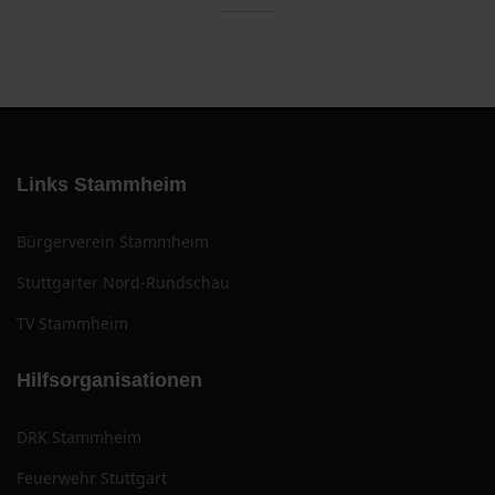
Links Stammheim
Bürgerverein Stammheim
Stuttgarter Nord-Rundschau
TV Stammheim
Hilfsorganisationen
DRK Stammheim
Feuerwehr Stuttgart