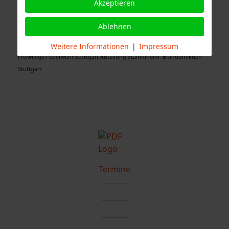
Akzeptieren
Ablehnen
Quelle Fotos:
Weitere Informationen
|
Impressum
Freiwillige Feuerwehr Stuttgart Abteilung Stammheim, Branddirektion
Stuttgart
Termine