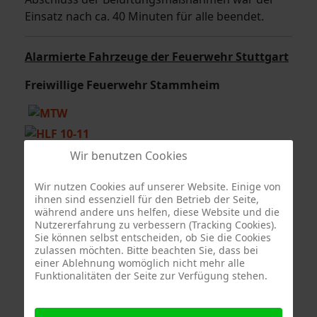
Einsatz nach ca. 40 Minuten für alle beendet.
Alarmierte Fahrzeuge der Feuerwehr Stuttgart
Freiwillige Feuerwehr Stammheim
Wir benutzen Cookies
Berufsfeuerwehr Stuttgart - Feuerwache 4
Wir nutzen Cookies auf unserer Website. Einige von
ihnen sind essenziell für den Betrieb der Seite,
während andere uns helfen, diese Website und die
Nutzererfahrung zu verbessern (Tracking Cookies).
Sie können selbst entscheiden, ob Sie die Cookies
zulassen möchten. Bitte beachten Sie, dass bei
einer Ablehnung womöglich nicht mehr alle
Funktionalitäten der Seite zur Verfügung stehen.
Sonderfahrzeug Berufsfeuerwehr Stuttgart