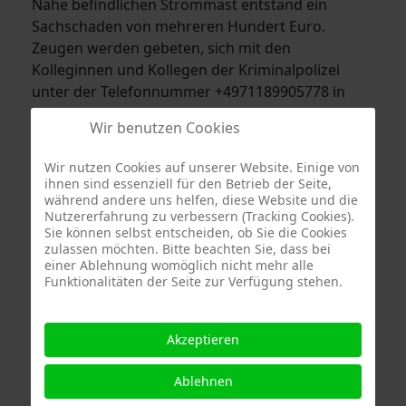
Nähe befindlichen Strommast entstand ein
Sachschaden von mehreren Hundert Euro.
Zeugen werden gebeten, sich mit den
Kolleginnen und Kollegen der Kriminalpolizei
unter der Telefonnummer +4971189905778 in
Verbindung zu setzen.
Wir benutzen Cookies
Wir nutzen Cookies auf unserer Website. Einige von
ihnen sind essenziell für den Betrieb der Seite,
Alarmierte Fahrzeuge der Feuerwehr Stuttgart
während andere uns helfen, diese Website und die
Nutzererfahrung zu verbessern (Tracking Cookies).
Sie können selbst entscheiden, ob Sie die Cookies
Freiwillige Feuerwehr Stammheim
zulassen möchten. Bitte beachten Sie, dass bei
einer Ablehnung womöglich nicht mehr alle
Funktionalitäten der Seite zur Verfügung stehen.
Akzeptieren
Quelle Fotos:
Ablehnen
Freiwillige Feuerwehr Stuttgart Abteilung Stammheim