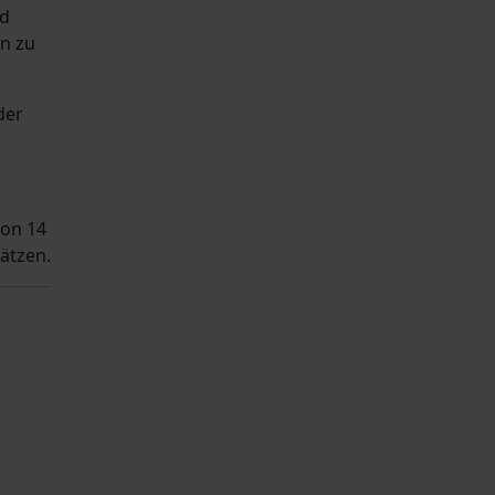
nd
en zu
der
von 14
ätzen.