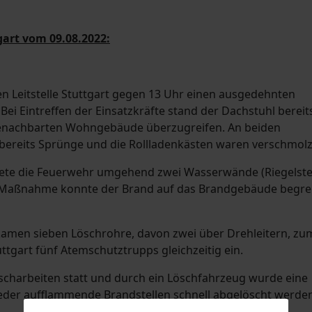
art vom 09.08.2022:
en Leitstelle Stuttgart gegen 13 Uhr einen ausgedehnten
ei Eintreffen der Einsatzkräfte stand der Dachstuhl bereits
 benachbarten Wohngebäude überzugreifen. An beiden
ereits Sprünge und die Rollladenkästen waren verschmolz
tete die Feuerwehr umgehend zwei Wasserwände (Riegelste
 Maßnahme konnte der Brand auf das Brandgebäude begre
amen sieben Löschrohre, davon zwei über Drehleitern, zu
ttgart fünf Atemschutztrupps gleichzeitig ein.
charbeiten statt und durch ein Löschfahrzeug wurde eine
eder aufflammende Brandstellen schnell abgelöscht werden