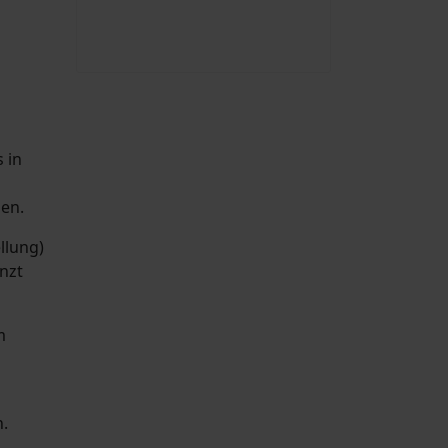
 in
en.
llung)
nzt
m
.