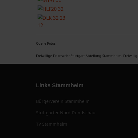
Quelle Fotos:
Freiwillige Feuerwehr Stuttgart Abteilung Stammheim, Freiwilli
Links Stammheim
Bürgerverein Stammheim
Stuttgarter Nord-Rundschau
TV Stammheim