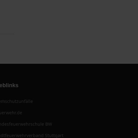
eblinks
emschutzunfälle
uerwehr.de
ndesfeuerwehrschule BW
adtfeuerwehrverband Stuttgart