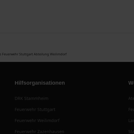
ge Feuerwehr Stuttgart Abteilung Weilimdorf
Hilfsorganisationen
W
DRK Stammheim
At
Feuerwehr Stuttgart
Fe
Feuerwehr Weilimdorf
La
Feuerwehr Zazenhausen
St