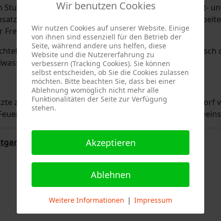
Wir benutzen Cookies
n Stuttgart-Vaihingen waren zeitgleich zahlreiche haupt- u
nsatzstellen gebunden. Um weitere Folgeeinsätze abarbeit
Wir nutzen Cookies auf unserer Website. Einige
 Freiwilligen Feuerwehr die leeren Feuerwachen.
von ihnen sind essenziell für den Betrieb der
Seite, während andere uns helfen, diese
ete die Einsatzleitung auf einen frühzeitigen Austausch 
Website und die Nutzererfahrung zu
lwasser an.
verbessern (Tracking Cookies). Sie können
selbst entscheiden, ob Sie die Cookies zulassen
möchten. Bitte beachten Sie, dass bei einer
Ablehnung womöglich nicht mehr alle
Funktionalitäten der Seite zur Verfügung
zte zusammen mit der Freiwilligen Feuerwehr Weilimdorf 
stehen.
 Feuerbach. Während dieser Zeit kam es zu keinen Folgeeins
Akzeptieren
tgart
Ablehnen
Weitere Informationen
|
Impressum