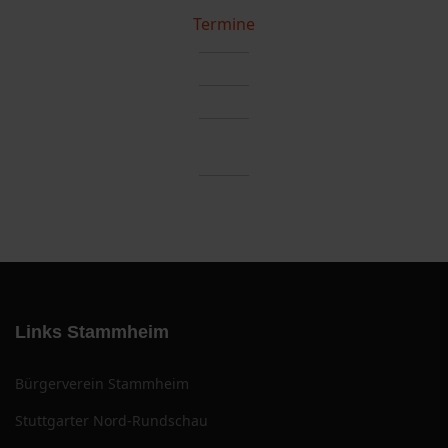
Termine
Links Stammheim
Bürgerverein Stammheim
Stuttgarter Nord-Rundschau