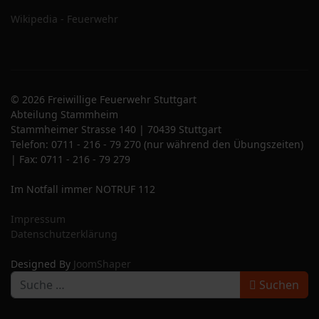
Wikipedia - Feuerwehr
© 2026 Freiwillige Feuerwehr Stuttgart
Abteilung Stammheim
Stammheimer Strasse 140 | 70439 Stuttgart
Telefon: 0711 - 216 - 79 270 (nur während den Übungszeiten)
| Fax: 0711 - 216 - 79 279
Im Notfall immer NOTRUF 112
Impressum
Datenschutzerklärung
Designed By
JoomShaper
S
Suchen