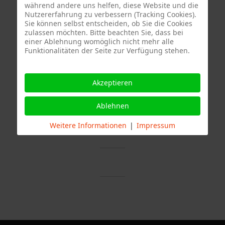
Zuffenhausen alarmiert.
während andere uns helfen, diese Website und die
Nutzererfahrung zu verbessern (Tracking Cookies).
Sie können selbst entscheiden, ob Sie die Cookies
zulassen möchten. Bitte beachten Sie, dass bei
einer Ablehnung womöglich nicht mehr alle
Funktionalitäten der Seite zur Verfügung stehen.
Akzeptieren
Termine
Ablehnen
Weitere Informationen
|
Impressum