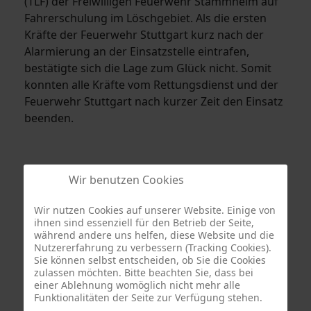
(TLF) der Freiwilligen Feuerwehr Stammheim auf
Fahrerschulung im Löschgebiet. Als die ersten
Kräfte der Feuerwehr Stuttgart kurz nach der
Alarmierung an der Einsatzstelle eintrafen,
bestätigte sich die Lage zum Glück nicht. Somit
konnten alle Kräfte vom Rettungsdienst und der
Feuerwehr Stuttgart nach kurzer Zeit den Einsatz
beenden.
Wir benutzen Cookies
Wir nutzen Cookies auf unserer Website. Einige von
ihnen sind essenziell für den Betrieb der Seite,
während andere uns helfen, diese Website und die
Nutzererfahrung zu verbessern (Tracking Cookies).
Sie können selbst entscheiden, ob Sie die Cookies
zulassen möchten. Bitte beachten Sie, dass bei
Termine
einer Ablehnung womöglich nicht mehr alle
Funktionalitäten der Seite zur Verfügung stehen.