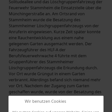
Solitudeallee und das Löschgruppenfahrzeug der
Feuerwehr Stammheim die Einsatzstelle über die
Münchingerstraße an. Am Ortsrand von
Stammheim wurde die Besatzung des
Stammheimer Löschgruppenfahrzeugs von der
Anruferin eingewiesen. Kurze Zeit später konnte
eine Rauchentwicklung aus einem nahe
gelegenen Garten ausgemacht werden. Der
Fahrzeugführer des HLF-A der
Berufsfeuerwehrwache 4 führte mit dem
Gruppenführer des Stammheimer
Löschgruppenfahrzeugs die Erkundung durch.
Vor Ort wurde Grüngut in einem Garten
verbrannt. Allerdings befand sich niemand mehr
vor Ort. Nachdem der Zugang zum Garten
geschaffen wurde, wurde von der Besatzung des
Löschgruppenfahrzeugs der Feuerwehr
Wir benutzen Cookies
Stammheim mit dem Schnellangriff das
Gartenfeuer abgelöscht. Der Einsatz war nach ca.