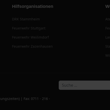
Hilfsorganisationen
W
DRK Stammheim
At
Feuerwehr Stuttgart
Fe
Feuerwehr Weilimdorf
La
Feuerwehr Zazenhausen
St
Wi
ungszeiten) | Fax: 0711 - 216 -