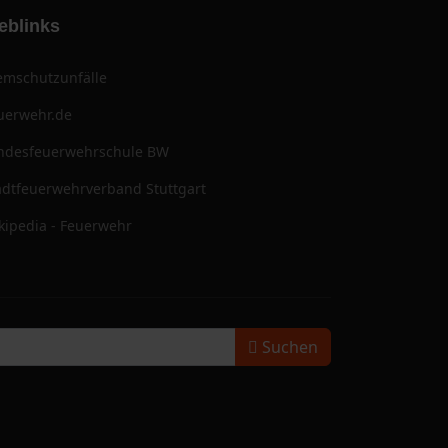
eblinks
emschutzunfälle
uerwehr.de
ndesfeuerwehrschule BW
adtfeuerwehrverband Stuttgart
kipedia - Feuerwehr
Suchen
Suchen