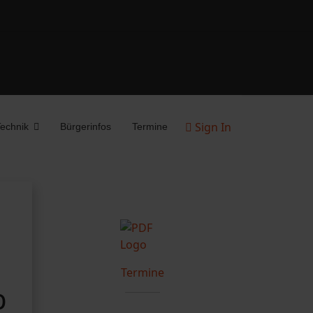
Sign In
echnik
Bürgerinfos
Termine
Termine
b