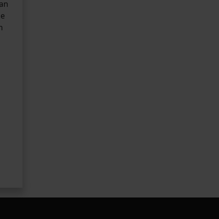
 an
ke
m