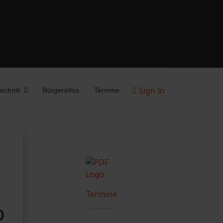
Sign In
echnik
Bürgerinfos
Termine
Termine
b