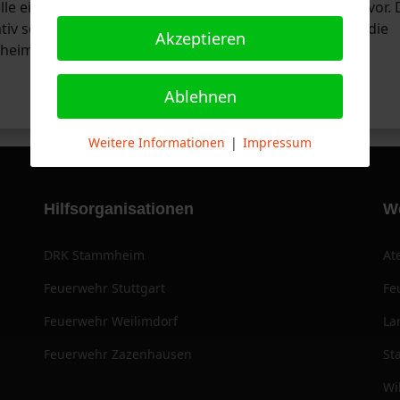
le eintrafen, nahmen ein Rohr zur Brandbekämpfung vor. 
tiv schnell gelöscht werden. Somit war der Einsatz für die
Akzeptieren
mheim nach etwas mehr als 20 Minuten beendet.
Ablehnen
Weitere Informationen
|
Impressum
Hilfsorganisationen
W
DRK Stammheim
At
Feuerwehr Stuttgart
Fe
Feuerwehr Weilimdorf
La
Feuerwehr Zazenhausen
St
Wi