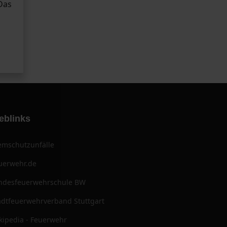
Das
eblinks
emschutzunfälle
uerwehr.de
ndesfeuerwehrschule BW
adtfeuerwehrverband Stuttgart
kipedia - Feuerwehr