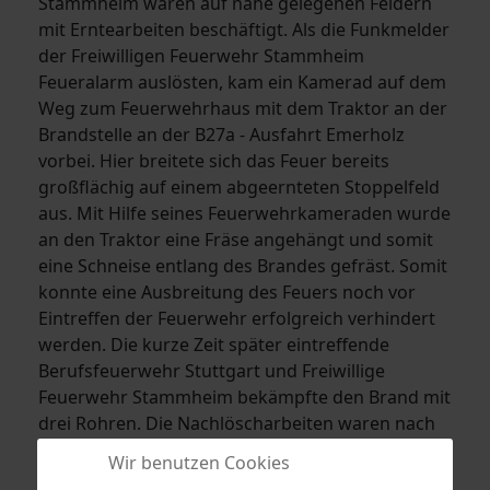
Stammheim waren auf nahe gelegenen Feldern
mit Erntearbeiten beschäftigt. Als die Funkmelder
der Freiwilligen Feuerwehr Stammheim
Feueralarm auslösten, kam ein Kamerad auf dem
Weg zum Feuerwehrhaus mit dem Traktor an der
Brandstelle an der B27a - Ausfahrt Emerholz
vorbei. Hier breitete sich das Feuer bereits
großflächig auf einem abgeernteten Stoppelfeld
aus. Mit Hilfe seines Feuerwehrkameraden wurde
an den Traktor eine Fräse angehängt und somit
eine Schneise entlang des Brandes gefräst. Somit
konnte eine Ausbreitung des Feuers noch vor
Eintreffen der Feuerwehr erfolgreich verhindert
werden. Die kurze Zeit später eintreffende
Berufsfeuerwehr Stuttgart und Freiwillige
Feuerwehr Stammheim bekämpfte den Brand mit
drei Rohren. Die Nachlöscharbeiten waren nach
ca. 30 Minuten beendet. Da es sich um ein bereits
Wir benutzen Cookies
abgeerntetes Feld handelte, entstand kein