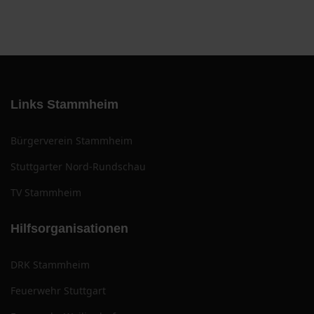
Links Stammheim
Bürgerverein Stammheim
Stuttgarter Nord-Rundschau
TV Stammheim
Hilfsorganisationen
DRK Stammheim
Feuerwehr Stuttgart