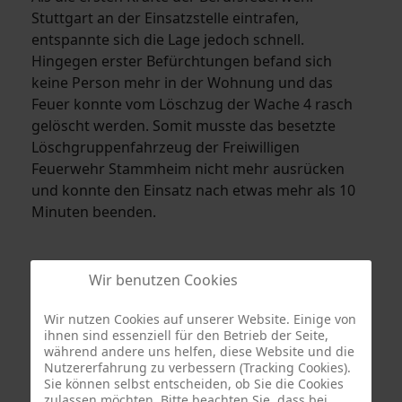
Stuttgart an der Einsatzstelle eintrafen,
entspannte sich die Lage jedoch schnell.
Hingegen erster Befürchtungen befand sich
keine Person mehr in der Wohnung und das
Feuer konnte vom Löschzug der Wache 4 rasch
gelöscht werden. Somit musste das besetzte
Löschgruppenfahrzeug der Freiwilligen
Feuerwehr Stammheim nicht mehr ausrücken
und konnte den Einsatz nach etwas mehr als 10
Minuten beenden.
Wir benutzen Cookies
Wir nutzen Cookies auf unserer Website. Einige von
ihnen sind essenziell für den Betrieb der Seite,
während andere uns helfen, diese Website und die
Nutzererfahrung zu verbessern (Tracking Cookies).
Sie können selbst entscheiden, ob Sie die Cookies
zulassen möchten. Bitte beachten Sie, dass bei