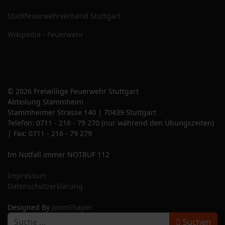
Stadtfeuerwehrverband Stuttgart
Wikipedia - Feuerwehr
© 2026 Freiwillige Feuerwehr Stuttgart
Abteilung Stammheim
Stammheimer Strasse 140 | 70439 Stuttgart
Telefon: 0711 - 216 - 79 270 (nur während den Übungszeiten)
| Fax: 0711 - 216 - 79 279
Im Notfall immer NOTRUF 112
Impressum
Datenschutzerklärung
Designed By
JoomShaper
S
Suchen