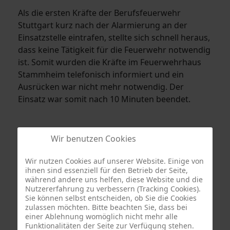
Als die ersten Kräfte der Berufsfeuerwehr
Stuttgart kurz nach der Alarmierung an der
Einsatzstelle eintrafen, stellte sich schnell heraus,
dass keine Tätigkeit für die Feuerwehr notwendig
ist. Somit wurden die Kräfte im Feuerwehrhaus
Stammheim telefonisch informiert und ein
Ausrücken war nicht mehr notwendig. Der
Einsatz war somit nach 10 Minuten beendet.
Wir benutzen Cookies
Wir nutzen Cookies auf unserer Website. Einige von
ihnen sind essenziell für den Betrieb der Seite,
während andere uns helfen, diese Website und die
Nutzererfahrung zu verbessern (Tracking Cookies).
Sie können selbst entscheiden, ob Sie die Cookies
zulassen möchten. Bitte beachten Sie, dass bei
einer Ablehnung womöglich nicht mehr alle
Termine
Funktionalitäten der Seite zur Verfügung stehen.