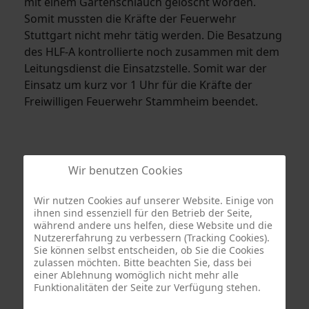
mit einem Gartenschlauch gelöscht worden.
Somit mussten die Kräfte der Feuerwehr
Stuttgart nicht mehr tätig werden. Die Besatzung
des HLF-A kontrollierte noch zusammen mit dem
Leitungsdienst die Einsatzstelle. Somit war der
Einsatz um kurz vor 1 Uhr für die Kräfte der
Freiwilligen Feuerwehr Stammheim beendet.
Wir benutzen Cookies
Wir nutzen Cookies auf unserer Website. Einige von
ihnen sind essenziell für den Betrieb der Seite,
während andere uns helfen, diese Website und die
Nutzererfahrung zu verbessern (Tracking Cookies).
Sie können selbst entscheiden, ob Sie die Cookies
zulassen möchten. Bitte beachten Sie, dass bei
Termine
einer Ablehnung womöglich nicht mehr alle
Funktionalitäten der Seite zur Verfügung stehen.