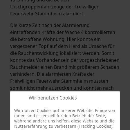
Löschgruppenfahrzeuge der Freiwilligen
Feuerwehr Stammheim alarmiert.
Die kurze Zeit nach der Alarmierung
eintreffenden Kräfte der Wache 4 kontrollierten
die betroffene Wohnung. Hier konnte ein
vergessener Topf auf dem Herd als Ursache für
die Rauchentwicklung lokalisiert werden. Somit
konnte das Vorhandensein der vorgeschriebenen
Rauchmelder einen Brand mit größerem Schaden
verhindern. Die alarmierten Kräfte der
Freiwilligen Feuerwehr Stammheim mussten
somit nicht mehr ausrücken und konnten nach
ca. 10 Minuten den Einsatz abbrechen.
Wir benutzen Cookies
Wir nutzen Cookies auf unserer Website. Einige von
ihnen sind essenziell für den Betrieb der Seite,
während andere uns helfen, diese Website und die
Nutzererfahrung zu verbessern (Tracking Cookies).