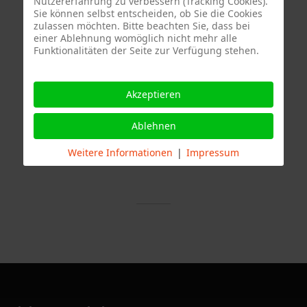
Nutzererfahrung zu verbessern (Tracking Cookies).
Sie können selbst entscheiden, ob Sie die Cookies
zulassen möchten. Bitte beachten Sie, dass bei
einer Ablehnung womöglich nicht mehr alle
Funktionalitäten der Seite zur Verfügung stehen.
Akzeptieren
Termine
Ablehnen
Weitere Informationen
|
Impressum