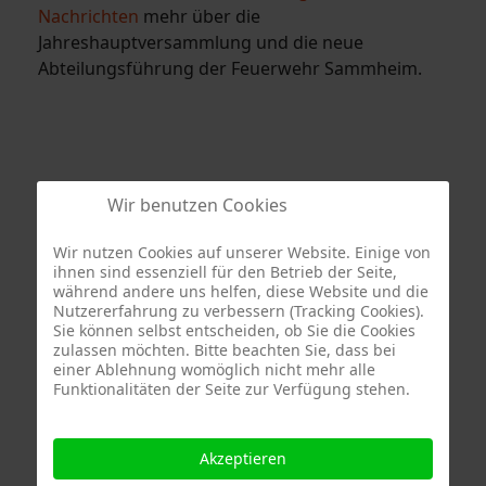
Nachrichten
mehr über die
Jahreshauptversammlung und die neue
Abteilungsführung der Feuerwehr Sammheim.
Wir benutzen Cookies
Wir nutzen Cookies auf unserer Website. Einige von
ihnen sind essenziell für den Betrieb der Seite,
Termine
während andere uns helfen, diese Website und die
Nutzererfahrung zu verbessern (Tracking Cookies).
Sie können selbst entscheiden, ob Sie die Cookies
zulassen möchten. Bitte beachten Sie, dass bei
einer Ablehnung womöglich nicht mehr alle
Funktionalitäten der Seite zur Verfügung stehen.
Akzeptieren