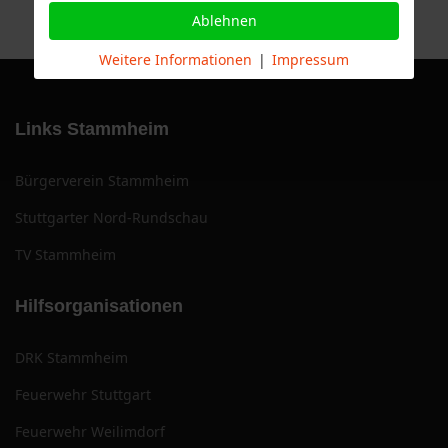
Ablehnen
Weitere Informationen
|
Impressum
Links Stammheim
Bürgerverein Stammheim
Stuttgarter Nord-Rundschau
TV Stammheim
Hilfsorganisationen
DRK Stammheim
Feuerwehr Stuttgart
Feuerwehr Weilimdorf