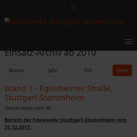
Feuerwehr Stammheim
Einsatz-Archiv ab 2010
Filter
Monat
Jahr
Anzeige #
Filter
Brand 1 - Eglosheimer Straße,
Stuttgart-Stammheim
Geschrieben von:
AF
Bericht der Feuerwehr Stuttgart-Stammheim vom
31.12.2017: