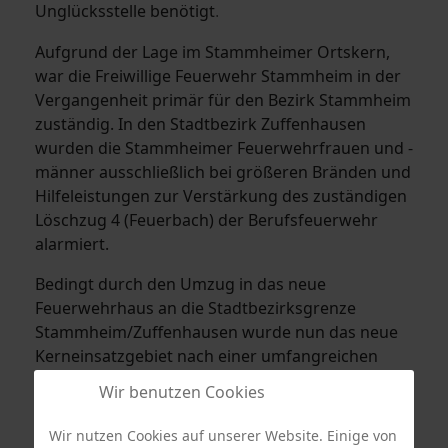
Unglücksstelle benötigt
.
Aufgrund der Lage im Stammheimer Ortskern,
war die Freiwillige Feuerwehr Stammheim in der
Vergangenheit primär für den Bezirk Stammheim
zuständig. In den Stadtbezirk Zuffenhausen
wurden die Stammheimer Feuerwehrfrauen und -
männer ausschließlich bei größeren Bränden und
Hilfeleistungen zur Verstärkung des zuständigen
Löschzug 4 (Feuerbach) der Berufsfeuerwehr
alarmiert.
Bedingt durch den Umzug in das neue
Feuerwehrhaus an die Stadtbezirksgrenze
Stammheim/Zuffenhausen wurde nun das neue
Kerneinsatzgebiet nach einer umfangreichen
Analyse neu festgelegt. Das neue
Wir benutzen Cookies
Kernzeinsatzgebiet der Freiwilligen Feuerwehr
Stammheim erstreckt sich nun über die
Wir nutzen Cookies auf unserer Website. Einige von