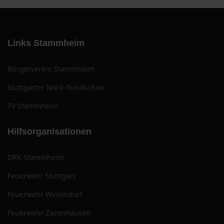
Links Stammheim
Bürgerverein Stammheim
Stuttgarter Nord-Rundschau
TV Stammheim
Hilfsorganisationen
DRK Stammheim
Feuerwehr Stuttgart
Feuerwehr Weilimdorf
Feuerwehr Zazenhausen