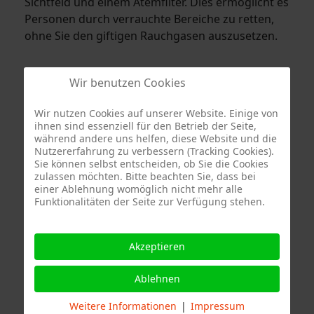
Sichtfeld und einem Atemfilter. Dies ermöglicht es
Personen durch verrauchte Bereiche zu retten,
ohne Sie den giftigen Rauchgasen auszusetzen.
Wir benutzen Cookies
Bei Einsätzen mit der Motorsäge
Wir nutzen Cookies auf unserer Website. Einige von
ihnen sind essenziell für den Betrieb der Seite,
Bei Einsätzen, wo die
während andere uns helfen, diese Website und die
Motorsäge benötigt
Nutzererfahrung zu verbessern (Tracking Cookies).
wird, schützen sich die
Sie können selbst entscheiden, ob Sie die Cookies
zulassen möchten. Bitte beachten Sie, dass bei
Feuerwehrkräfte mit
einer Ablehnung womöglich nicht mehr alle
dem Forsthelm und
Funktionalitäten der Seite zur Verfügung stehen.
einer
Schnittschutzhose.
Akzeptieren
Am Forsthelm ist im
Vergleich zum
Ablehnen
Feuerwehrhelm ein
Weitere Informationen
|
Impressum
Gehörschutz