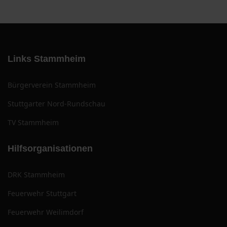
Links Stammheim
Bürgerverein Stammheim
Stuttgarter Nord-Rundschau
TV Stammheim
Hilfsorganisationen
DRK Stammheim
Feuerwehr Stuttgart
Feuerwehr Weilimdorf