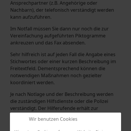
Ansprechpartner (z.B. Angehörige oder
Nachbarn), der telefonisch verständigt werden
kann aufzuführen.
Im Notfall müssen Sie dann nur noch die zur
Vereinfachung aufgeführten Piktogramme
ankreuzen und das Fax absenden.
Sehr hilfreich ist auf jeden Fall die Angabe eines
Stichwortes oder einer kurzen Beschreibung im
Freitextfeld. Dementsprechend können die
notwendigen Maßnahmen noch gezielter
koordiniert werden.
Je nach Notlage und der Beschreibung werden
die zuständigen Hilfsdienste oder die Polizei
verständigt. Der Hilferufende erhält zur
Bestätigung ein Antwortfax zurück.
Wir benutzen Cookies
Das Notruffax können Sie sich hier im Microsoft