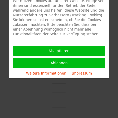
Wir nutzen Cookies auf unserer Website. Einige von
Word Format runterladen.
ihnen sind essenziell für den Betrieb der Seite,
während andere uns helfen, diese Website und die
Nutzererfahrung zu verbessern (Tracking Cookies).
Sie können selbst entscheiden, ob Sie die Cookies
zulassen möchten. Bitte beachten Sie, dass bei
einer Ablehnung womöglich nicht mehr alle
Funktionalitäten der Seite zur Verfügung stehen.
Akzeptieren
Ablehnen
Termine
Weitere Informationen
|
Impressum