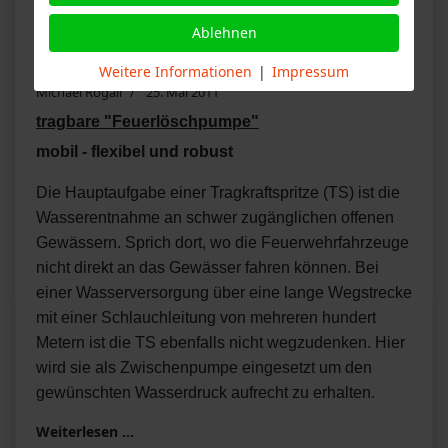
Tragkraftspritze
Ablehnen
Weitere Informationen
|
Impressum
Michael Rogall
25. Mai 2011
tragbare "Feuerlöschpumpe"
mobil - flexibel und robust
Die Hauptaufgabe einer Tragkraftspritze (TS) ist die
Wasserentnahme an schwer zugänglichen offenen
Gewässern. Sprich dort, wo die Feuerwehrfahrzeuge
nicht direkt an das Gewässer fahren können. Bei
einer Wasserversorgung über eine lange Wegstrecke
mit einer Schlauchleitung von mehreren hundert
Metern ist die TS ebenfalls nicht wegzudenken. Hier
wird sie als Zwischenpumpe eingesetzt um den
gewünschten Wasserdruck aufrecht zu erhalten.
Weiterlesen …