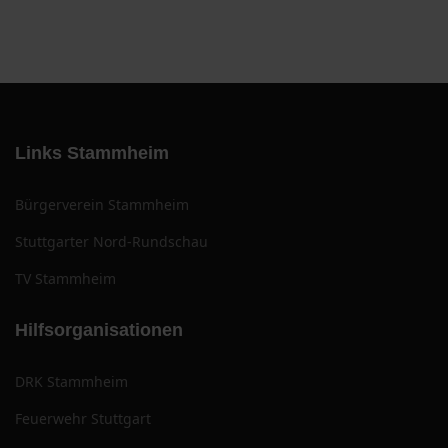
Links Stammheim
Bürgerverein Stammheim
Stuttgarter Nord-Rundschau
TV Stammheim
Hilfsorganisationen
DRK Stammheim
Feuerwehr Stuttgart