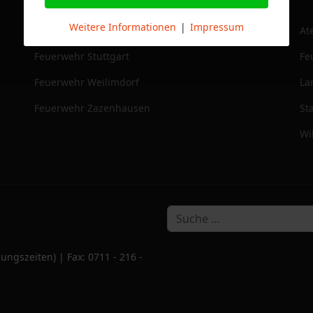
Weitere Informationen
|
Impressum
DRK Stammheim
At
Feuerwehr Stuttgart
Fe
Feuerwehr Weilimdorf
La
Feuerwehr Zazenhausen
St
Wi
ungszeiten) | Fax: 0711 - 216 -