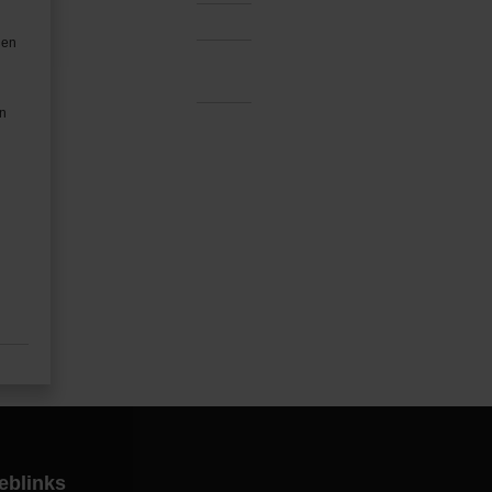
den
en
eblinks