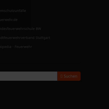
emschutzunfälle
uerwehr.de
ndesfeuerwehrschule BW
adtfeuerwehrverband Stuttgart
kipedia - Feuerwehr
Suchen
Suchen