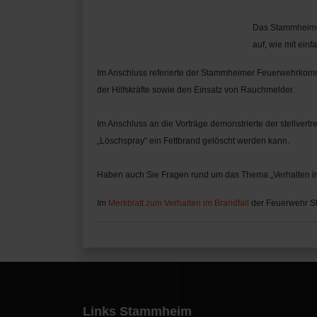
Das Stammheimer
auf, wie mit einf
Im Anschluss referierte der Stammheimer Feuerwehrkomma
der Hilfskräfte sowie den Einsatz von Rauchmelder.
Im Anschluss an die Vorträge demonstrierte der stellve
„Löschspray“ ein Fettbrand gelöscht werden kann.
Haben auch Sie Fragen rund um das Thema „Verhalten im
Im
Merkblatt zum Verhalten im Brandfall
der Feuerwehr Stu
Links Stammheim