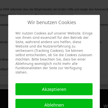
 DRK referierte über die Möglichkeiten der Ersten Hilfe und zeigte den Anwesen
achen Mitteln, schnell und effizient geholfen werden kann.
Wir benutzen Cookies
ndant - Werner Gühring - über das Verhalten im Brandfall, das richtige Alarmier
Wir nutzen Cookies auf unserer Website. Einige
von ihnen sind essenziell für den Betrieb der
Seite, während andere uns helfen, diese
rtretende Feuerwehr Kommandant - Thomas Eppinger - wie mit einem speziellen
Website und die Nutzererfahrung zu
verbessern (Tracking Cookies). Sie können
selbst entscheiden, ob Sie die Cookies zulassen
möchten. Bitte beachten Sie, dass bei einer
 Brandfall“?
Ablehnung womöglich nicht mehr alle
Funktionalitäten der Seite zur Verfügung
ttgart finden Sie wichtige Verhaltenshinweise.
stehen.
Akzeptieren
Ablehnen
Hilfsorganisationen
W