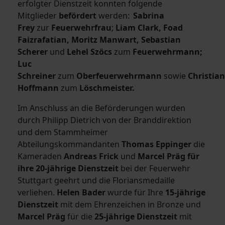
erfolgter Dienstzeit konnten folgende
Mitglieder
befördert
werden:
Sabrina
Frey
zur
Feuerwehrfrau
;
Liam
Clark, Foad
Faizrafatian, Moritz Manwart, Sebastian
Scherer
und
Lehel Szöcs
zum
Feuerwehrmann;
Luc
Schreiner
zum
Oberfeuerwehrmann
sowie
Christian
Hoffmann
zum
Löschmeister.
Im Anschluss an die Beförderungen wurden
durch Philipp Dietrich von der Branddirektion
und dem Stammheimer
Abteilungskommandanten
Thomas Eppinger
die
Kameraden
Andreas Frick
und
Marcel Präg
für
ihre 20-jährige Dienstzeit
bei der Feuerwehr
Stuttgart geehrt und die Floriansmedaille
verliehen.
Helen Bader
wurde für Ihre
15-jährige
Dienstzeit
mit dem Ehrenzeichen in Bronze und
Marcel Präg
für die
25-jährige Dienstzeit
mit