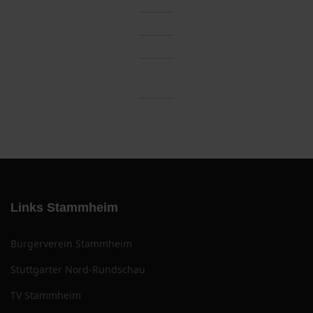
Links Stammheim
Bürgerverein Stammheim
Stuttgarter Nord-Rundschau
TV Stammheim