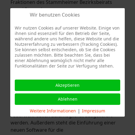
Fraktionen des Stammheimer Bezirksbeirats
begrüßt werden.
Wir benutzen Cookies
Herr Wolf dankte der Abteilung Stammheim für
Wir nutzen Cookies auf unserer Website. Einige von
die im Jahr 2025 geleistete Arbeit und das
sehr
ihnen sind essenziell für den Betrieb der Seite,
gute Zusammenwirken
an den
während andere uns helfen, diese Website und die
Einsatzstellen
von Berufsfeuerwehr und
Nutzererfahrung zu verbessern (Tracking Cookies).
Sie können selbst entscheiden, ob Sie die Cookies
Freiwilliger Feuerwehr
. Zudem berichtete Herr
zulassen möchten. Bitte beachten Sie, dass bei
Wolf über die in den kommenden Jahren
einer Ablehnung womöglich nicht mehr alle
anstehenden Beschaffungen von
Funktionalitäten der Seite zur Verfügung stehen.
Hilfeleistungslöschgruppenfahrzeugen,
Drehleitern und der Umsetzung des
Akzeptieren
Hygienekonzepts inklusive Beschaffung eines
neuen GW-Hygiene. Auch die Digitalisierung hält
Ablehnen
bei der Feuerwehr Einzug. Die schon beschafften
Tablets für die Einsatzfahrzeuge der Freiwilligen
Weitere Informationen
|
Impressum
Feuerwehr sollen baldmöglichst ausgeliefert
werden. Außerdem steht die Einführung einer
neuen Software für die