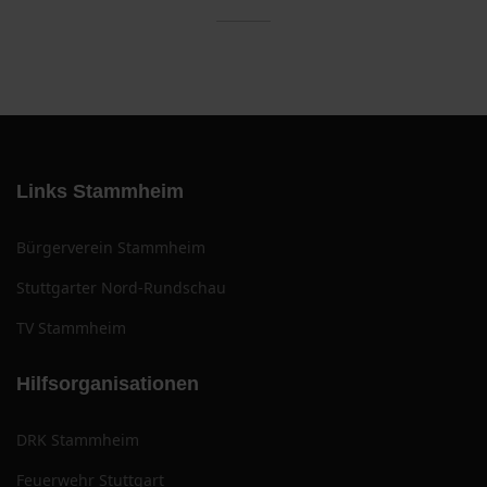
Links Stammheim
Bürgerverein Stammheim
Stuttgarter Nord-Rundschau
TV Stammheim
Hilfsorganisationen
DRK Stammheim
Feuerwehr Stuttgart