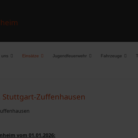
 uns
Einsätze
Jugendfeuerwehr
Fahrzeuge
T
, Stuttgart-Zuffenhausen
mheim vom 01.01.2026: