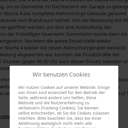
lung, um an Glutnester im Dachbereich der Garage zu gelang
er Wache 4 das komplette mehrstöckige Gebäude geräumt
Gebäude vom Brandrauch befreit. Von der Besatzung des KE
n geöffnet werden, um dort eine Ausbreitung des
Von der Freiwilligen Feuerwehr Stammheim wurde dann ein
 eingesetzt. Nachdem die ganze Einsatzstelle wieder
er Wache 4 wieder mit neuen Atemschutzgeräten bestückt
eidung abgeworfen war, konnten alle Einsatzkräfte der
 Stunden gegen 06:30 Uhr auch diesen Einsatz beenden u
lvesternacht mit insgesamt 5 Einsatzstellen zurück.
Wir benutzen Cookies
l immer den Notruf über die 112 abzusetzen und nicht direk
hrhaus einer Freiwilligen Feuerwehr ist nicht ständig
Wir nutzen Cookies auf unserer Website. Einige
von ihnen sind essenziell für den Betrieb der
tfall wertvolle Minuten. Daher immer umgehend den Notruf 
Seite, während andere uns helfen, diese
Website und die Nutzererfahrung zu
verbessern (Tracking Cookies). Sie können
selbst entscheiden, ob Sie die Cookies zulassen
tuttgart
möchten. Bitte beachten Sie, dass bei einer
Ablehnung womöglich nicht mehr alle