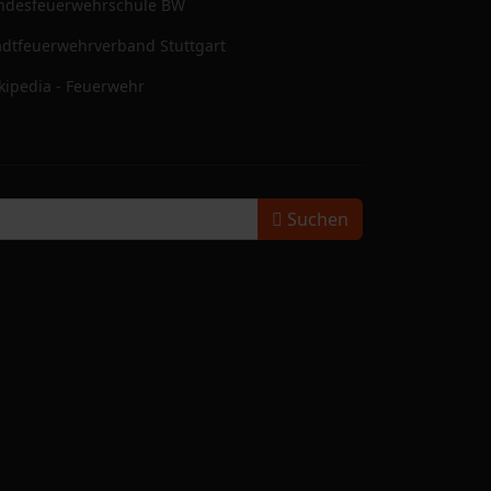
ndesfeuerwehrschule BW
adtfeuerwehrverband Stuttgart
kipedia - Feuerwehr
Suchen
Suchen