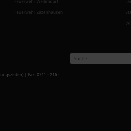
Feuerwehr Weilimdorf
La
Feuerwehr Zazenhausen
St
Wi
ungszeiten) | Fax: 0711 - 216 -