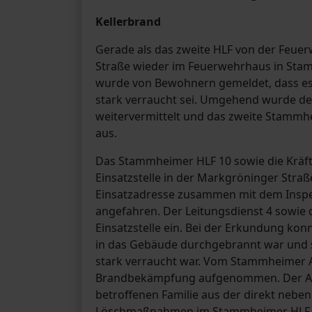
Kellerbrand
Gerade als das zweite HLF von der Feue
Straße wieder im Feuerwehrhaus in Stam
wurde von Bewohnern gemeldet, dass es
stark verraucht sei. Umgehend wurde der A
weitervermittelt und das zweite Stamm
aus.
Das Stammheimer HLF 10 sowie die Kräf
Einsatzstelle in der Markgröninger Stra
Einsatzadresse zusammen mit dem Inspe
angefahren. Der Leitungsdienst 4 sowie 
Einsatzstelle ein. Bei der Erkundung ko
in das Gebäude durchgebrannt war und s
stark verraucht war. Vom Stammheimer A
Brandbekämpfung aufgenommen. Der Ang
betroffenen Familie aus der direkt neb
Löschmaßnahmen im Stammheimer HLF be