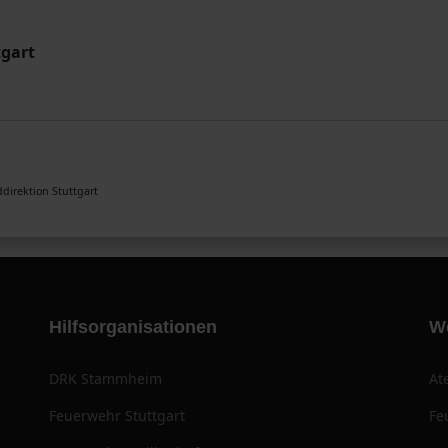
tgart
direktion Stuttgart
Hilfsorganisationen
W
DRK Stammheim
At
Feuerwehr Stuttgart
Fe