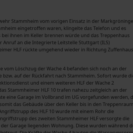
rwehr Stammheim vom vorigen Einsatz in der Markgröninge
mheim eingetroffen waren, klingelte das Telefon und es
 bei ihnen im Keller brennen würde und das Treppenhaus
nruf an die Integrierte Leitstelle Stuttgart (ILS)
heimer HLF rückte umgehend wieder in Richtung Zuffenhau
te vom Löschzug der Wache 4 befanden sich noch an der
ße bzw. auf der Rückfahrt nach Stammheim. Sofort wurde di
ktionsdienst und einem weiteren HLF der Wache 2
das Stammheimer HLF 10 trafen nahezu zeitgleich an der
nnte eine Garage im Vollbrand im UG vorgefunden werden, d
omit das Gebäude über den Keller bis in den Treppenrau
ngriffstrupp des HLF 10 wurde mit einem Rohr die
riffstrupp des zweiten Stammheimer HLF versorgte die
en der Garage liegenden Wohnung. Diese wurden während d
treut. Die Kräfte der Wache 4 bauten die Wasserversor