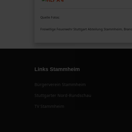
Quelle Fotos:
Freiwillige Feuerwehr Stuttgart Abteilung Stammheim, Brand
Links Stammheim
Bürgerverein Stammheim
Stuttgarter Nord-Rundschau
TV Stammheim