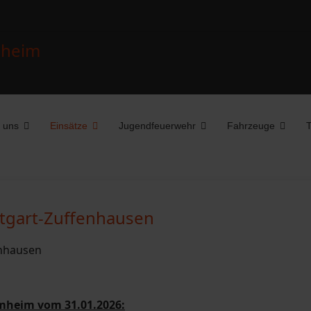
 uns
Einsätze
Jugendfeuerwehr
Fahrzeuge
T
uttgart-Zuffenhausen
mheim vom 31.01.2026: