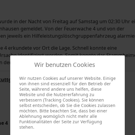
wurde in der Nacht von Freitag auf Samstag um 02:30 Uhr e
fenhausen gemeldet. Von der Feuerwache 4 und von der
n jeweils ein Hilfeleistungslöschgruppenfahrzeug alarmier
4 erkundete vor Ort die Lage. Schnell konnte eine
rsache identifiziert werden. Somit konnte das Stammheim
n der Einsatzstelle den Einsatz wieder beenden.
Wir benutzen Cookies
Wir nutzen Cookies auf unserer Website. Einige
tuttgart
von ihnen sind essenziell für den Betrieb der
Seite, während andere uns helfen, diese
Website und die Nutzererfahrung zu
verbessern (Tracking Cookies). Sie können
selbst entscheiden, ob Sie die Cookies zulassen
möchten. Bitte beachten Sie, dass bei einer
Ablehnung womöglich nicht mehr alle
Funktionalitäten der Seite zur Verfügung
he 4
stehen.