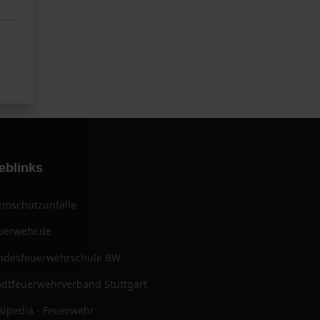
eblinks
emschutzunfälle
uerwehr.de
ndesfeuerwehrschule BW
adtfeuerwehrverband Stuttgart
kipedia - Feuerwehr