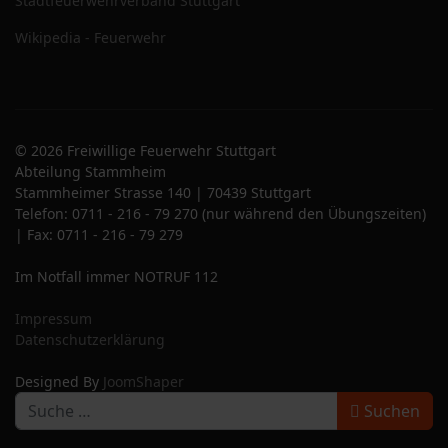
Stadtfeuerwehrverband Stuttgart
Wikipedia - Feuerwehr
© 2026 Freiwillige Feuerwehr Stuttgart
Abteilung Stammheim
Stammheimer Strasse 140 | 70439 Stuttgart
Telefon: 0711 - 216 - 79 270 (nur während den Übungszeiten)
| Fax: 0711 - 216 - 79 279
Im Notfall immer NOTRUF 112
Impressum
Datenschutzerklärung
Designed By
JoomShaper
S
Suchen