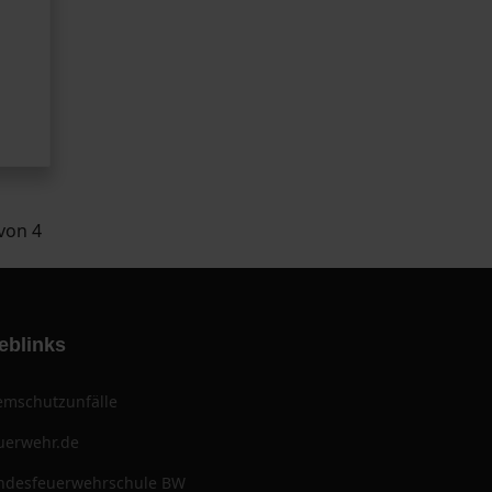
 von 4
eblinks
emschutzunfälle
uerwehr.de
ndesfeuerwehrschule BW