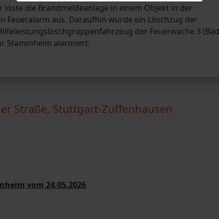
löste die Brandmeldeanlage in einem Objekt in der
en Feueralarm aus. Daraufhin wurde ein Löschzug der
 Hilfeleistungslöschgruppenfahrzeug der Feuerwache 3 (Bad
ehr Stammheim alarmiert.
r Straße, Stuttgart-Zuffenhausen
mmheim vom 24.05.2026