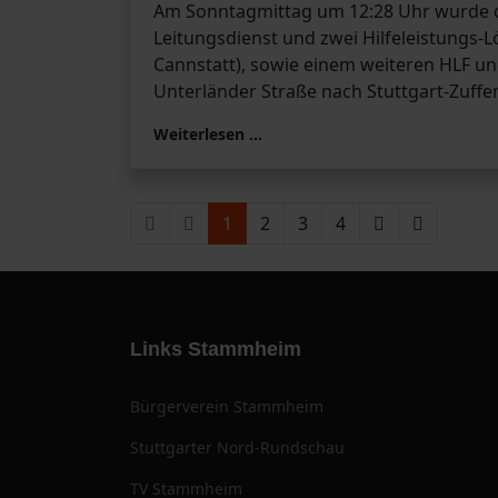
Am Sonntagmittag um 12:28 Uhr wurde 
Leitungsdienst und zwei Hilfeleistungs
Cannstatt), sowie einem weiteren HLF un
Unterländer Straße nach Stuttgart-Zuffe
Weiterlesen …
1
2
3
4
Links Stammheim
Bürgerverein Stammheim
Stuttgarter Nord-Rundschau
TV Stammheim