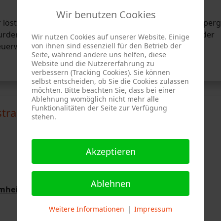
Wir benutzen Cookies
öste die Brandmeldeanlage in einem Objekt in der Asperg
den zwei Löschzüge der Berufsfeuerwehr Stuttgart, der
Wir nutzen Cookies auf unserer Website. Einige
 Feuerwehr Stammheim alarmiert.
von ihnen sind essenziell für den Betrieb der
Seite, während andere uns helfen, diese
Website und die Nutzererfahrung zu
verbessern (Tracking Cookies). Sie können
selbst entscheiden, ob Sie die Cookies zulassen
möchten. Bitte beachten Sie, dass bei einer
Ablehnung womöglich nicht mehr alle
Funktionalitäten der Seite zur Verfügung
traße, Stuttgart-Zuffenhausen
stehen.
Akzeptieren
Ablehnen
mmheim vom 31.05.2026
Weitere Informationen
|
Impressum