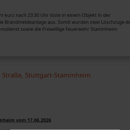
 kurz nach 23:30 Uhr löste in einem Objekt in der
e Brandmeldeanlage aus. Somit wurden zwei Löschzüge d
onsdienst sowie die Freiwillige Feuerwehr Stammheim
 Straße, Stuttgart-Stammheim
mmheim vom 17.06.2026