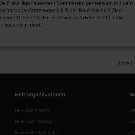
die Freiwillige Feuerwehr Stammheim gemeinsam mit dem
-Löschgruppenfahrzeugen (HLF) der Feuerwache 3 (Bad-
d einer Drehleiter der Feuerwache 4 (Feuerbach) in die
nhausen alarmiert.
Seite 1
Hilfsorganisationen
W
DRK Stammheim
At
Feuerwehr Stuttgart
Fe
Feuerwehr Weilimdorf
La