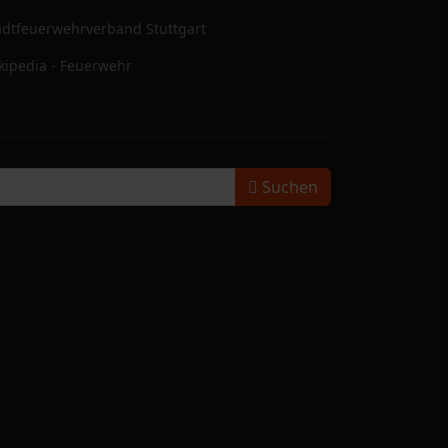
adtfeuerwehrverband Stuttgart
kipedia - Feuerwehr
Suchen
Suchen