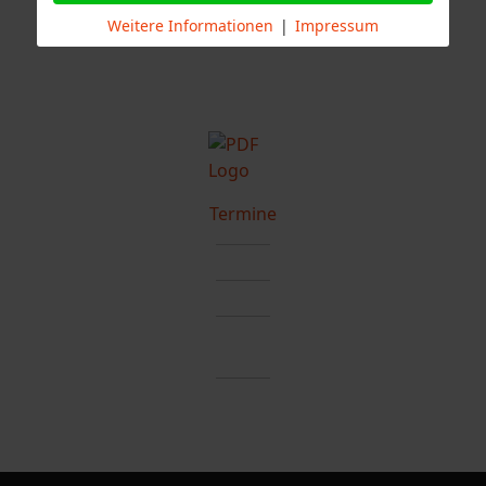
Stuttgart, Freiwillige Feuerwehr Stuttgart Abteilung Mühlhausen
Weitere Informationen
|
Impressum
Termine