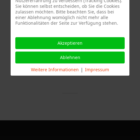
Nutzererfahrung zu verbessern (Tracking Cookies).
Sie können selbst entscheiden, ob Sie die Cookies
zulassen möchten. Bitte beachten Sie, dass bei
einer Ablehnung womöglich nicht mehr alle
Funktionalitäten der Seite zur Verfügung stehen.
Akzeptieren
Termine
Ablehnen
Weitere Informationen
|
Impressum