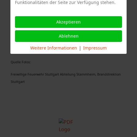
Funktionalitäten der Seite zur Verfügung stehen.
Akzeptieren
Freiwillige Feuerwehr Mühlhausen
Ablehnen
Weitere Informationen
|
Impressum
Quelle Fotos:
Freiwillige Feuerwehr Stuttgart Abteilung Stammheim, Branddirektion
Stuttgart