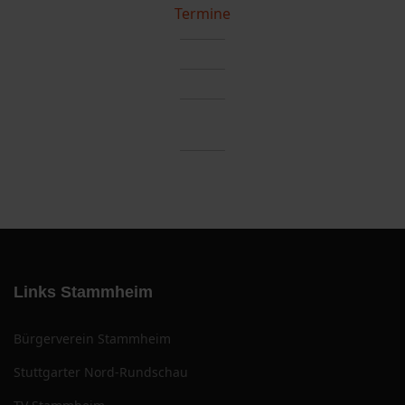
Termine
Links Stammheim
Bürgerverein Stammheim
Stuttgarter Nord-Rundschau