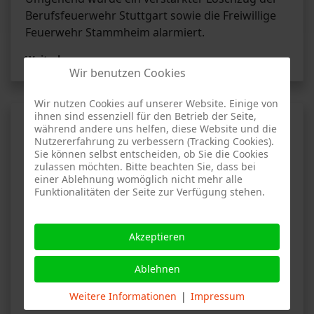
Berufsfeuerwehr Stuttgart sowie die Freiwillige
Feuerwehr Stammheim alarmiert.
Weiterlesen …
Wir benutzen Cookies
Wir nutzen Cookies auf unserer Website. Einige von
ihnen sind essenziell für den Betrieb der Seite,
Brand 3 - Walter-Sigel-Straße,
während andere uns helfen, diese Website und die
Stuttgart-Stammheim
Nutzererfahrung zu verbessern (Tracking Cookies).
Sie können selbst entscheiden, ob Sie die Cookies
zulassen möchten. Bitte beachten Sie, dass bei
einer Ablehnung womöglich nicht mehr alle
Funktionalitäten der Seite zur Verfügung stehen.
AF
Bericht der Feuerwehr Stuttgart-Stammheim
Akzeptieren
vom 12.06.2023
Ablehnen
Rauch aus Wohnung - Heimrauchmelder
Weitere Informationen
|
Impressum
ausgelöst