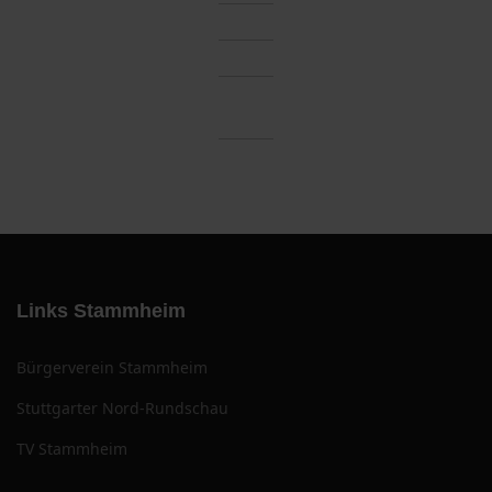
Links Stammheim
Bürgerverein Stammheim
Stuttgarter Nord-Rundschau
TV Stammheim