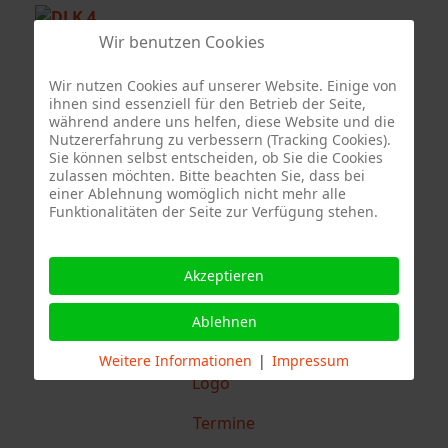
Wir benutzen Cookies
Sonderfahrzeug Berufsfeuerwehr Stuttgart
Wir nutzen Cookies auf unserer Website. Einige von
ihnen sind essenziell für den Betrieb der Seite,
während andere uns helfen, diese Website und die
Nutzererfahrung zu verbessern (Tracking Cookies).
Sie können selbst entscheiden, ob Sie die Cookies
Quelle Fotos:
zulassen möchten. Bitte beachten Sie, dass bei
einer Ablehnung womöglich nicht mehr alle
Freiwillige Feuerwehr Stuttgart Abteilung
Funktionalitäten der Seite zur Verfügung stehen.
Stammheim, Branddirektion Stuttgart
Akzeptieren
Ablehnen
Weitere Informationen
|
Impressum
Termine