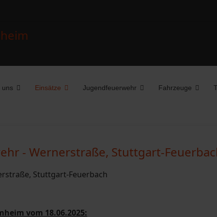
 uns
Einsätze
Jugendfeuerwehr
Fahrzeuge
T
hr - Wernerstraße, Stuttgart-Feuerbac
mheim vom 18.06.2025: