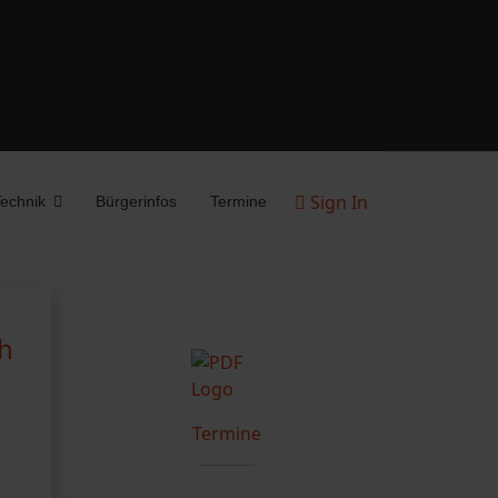
Sign In
echnik
Bürgerinfos
Termine
h
Termine