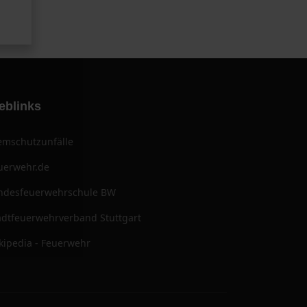
eblinks
emschutzunfälle
uerwehr.de
ndesfeuerwehrschule BW
adtfeuerwehrverband Stuttgart
kipedia - Feuerwehr