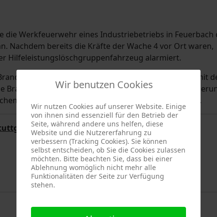
 die Werkfeuerwehr eines Industriebetriebs in Feuerbach 
n. Nachdem bereits die Kräfte der Wache 4 vor Ort waren,
r Hilfeleistungslöschgruppenfahrzeug alarmiert.
 Brand geraten. Die Werkfeuerwehr führte zusammen mit d
Wir benutzen Cookies
die Brandbekämpfung durch. Kurze Zeit nach der Alarmieru
chen werden, da die Kräfte vor Ort ausreichend waren.
Wir nutzen Cookies auf unserer Website. Einige
von ihnen sind essenziell für den Betrieb der
Seite, während andere uns helfen, diese
tuttgart
Website und die Nutzererfahrung zu
verbessern (Tracking Cookies). Sie können
selbst entscheiden, ob Sie die Cookies zulassen
möchten. Bitte beachten Sie, dass bei einer
Ablehnung womöglich nicht mehr alle
Funktionalitäten der Seite zur Verfügung
stehen.