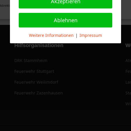
Akzeptieren
direktion Stuttgart
Ablehnen
Weitere Informationen
|
Impressum
Hilfsorganisationen
W
DRK Stammheim
At
Feuerwehr Stuttgart
Fe
Feuerwehr Weilimdorf
La
Feuerwehr Zazenhausen
St
Wi